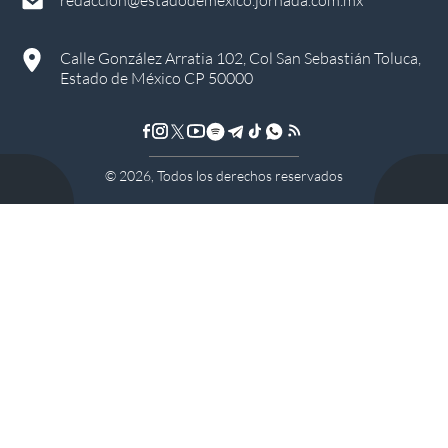
Calle González Arratia 102, Col San Sebastián Toluca,
Estado de México CP 50000
©
2026
, Todos los derechos reservados