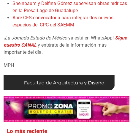
Sheinbaum y Delfina Gómez supervisan obras hídricas
en la Presa Lago de Guadalupe
Abre CES convocatoria para integrar dos nuevos
espacios del CPC del SAEMM
¡
La Jornada Estado de México
ya está en WhatsApp!
Sigue
nuestro CANAL
y entérate de la información más
importante del día.
MPH
Lo más reciente