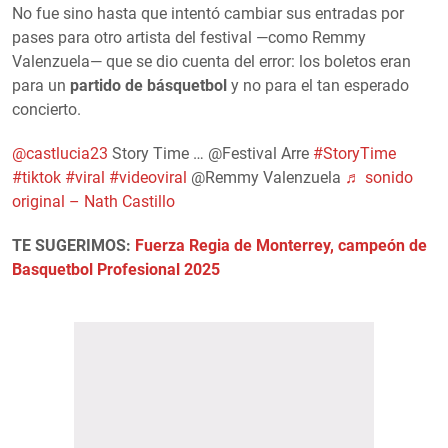
No fue sino hasta que intentó cambiar sus entradas por
pases para otro artista del festival —como Remmy
Valenzuela— que se dio cuenta del error: los boletos eran
para un
partido de básquetbol
y no para el tan esperado
concierto.
@castlucia23
Story Time … @Festival Arre
#StoryTime
#tiktok
#viral
#videoviral
@Remmy Valenzuela
♬ sonido
original – Nath Castillo
TE SUGERIMOS:
Fuerza Regia de Monterrey, campeón de
Basquetbol Profesional 2025