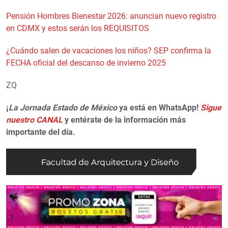
Pensión Hombres Bienestar 2026: anuncian nuevo registro
en CDMX y estos serán los REQUISITOS
¿Cuándo salen de vacaciones los niños? SEP confirma la
FECHA oficial del descanso de invierno 2025
ZQ
¡
La Jornada Estado de México
ya está en WhatsApp!
Sigue
nuestro CANAL
y entérate de la información más
importante del día.