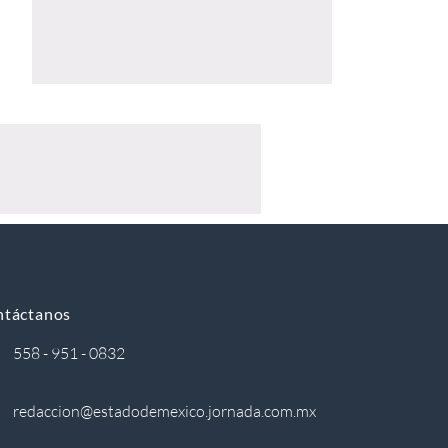
ntáctanos
558 - 951 - 0832
redaccion@estadodemexico.jornada.com.mx