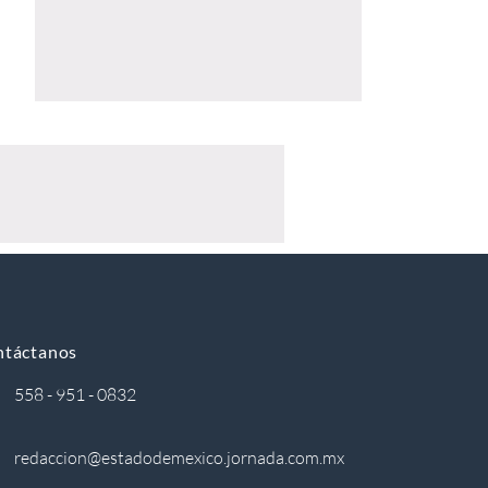
ntáctanos
558 - 951 - 0832
redaccion@estadodemexico.jornada.com.mx