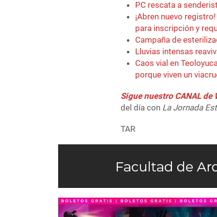
PC rescata a senderis
¡Abren nuevo registro
para inscripción y req
Campaña de esteriliza
Lluvias intensas reaviv
Caos vial en Teoloyuca
porque viven un viacru
Sigue nuestro CANAL d
del día con
La Jornada Es
TAR