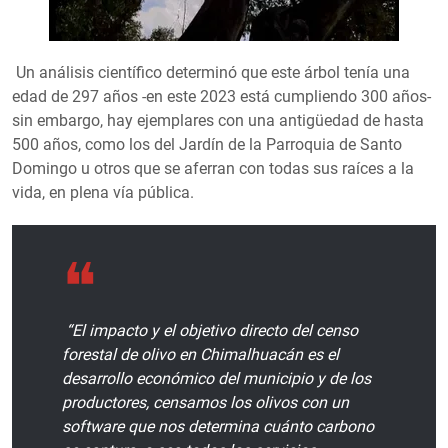
Un análisis científico determinó que este árbol tenía una
edad de 297 años -en este 2023 está cumpliendo 300 años-
sin embargo, hay ejemplares con una antigüedad de hasta
500 años, como los del Jardín de la Parroquia de Santo
Domingo u otros que se aferran con todas sus raíces a la
vida, en plena vía pública.
“El impacto y el objetivo directo del censo
forestal de olivo en Chimalhuacán es el
desarrollo económico del municipio y de los
productores, censamos los olivos con un
software que nos determina cuánto carbono