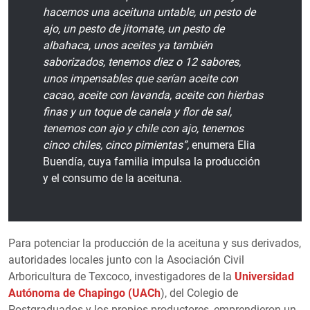
hacemos una aceituna untable, un pesto de
ajo, un pesto de jitomate, un pesto de
albahaca, unos aceites ya también
saborizados, tenemos diez o 12 sabores,
unos impensables que serían aceite con
cacao, aceite con lavanda, aceite con hierbas
finas y un toque de canela y flor de sal,
tenemos con ajo y chile con ajo, tenemos
cinco chiles, cinco pimientas”,
enumera Elia
Buendía, cuya familia impulsa la producción
y el consumo de la aceituna.
Para potenciar la producción de la aceituna y sus derivados,
autoridades locales junto con la Asociación Civil
Arboricultura de Texcoco, investigadores de la
Universidad
Autónoma de Chapingo (UACh
), del Colegio de
Postgraduados y los propios productores, emprendieron un