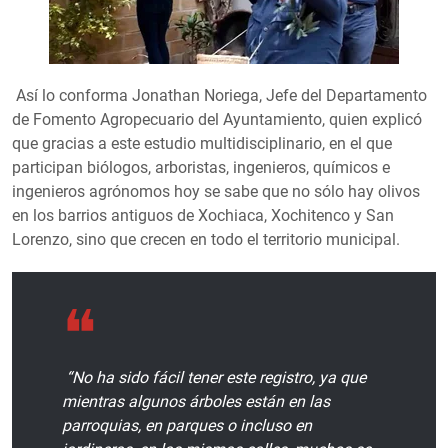
Así lo conforma Jonathan Noriega, Jefe del Departamento
de Fomento Agropecuario del Ayuntamiento, quien explicó
que gracias a este estudio multidisciplinario, en el que
participan biólogos, arboristas, ingenieros, químicos e
ingenieros agrónomos hoy se sabe que no sólo hay olivos
en los barrios antiguos de Xochiaca, Xochitenco y San
Lorenzo, sino que crecen en todo el territorio municipal.
“No ha sido fácil tener este registro, ya que
mientras algunos árboles están en las
parroquias, en parques o incluso en