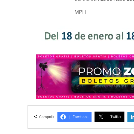
MPH
i
Compatir
|
Facebook
|
Twitter