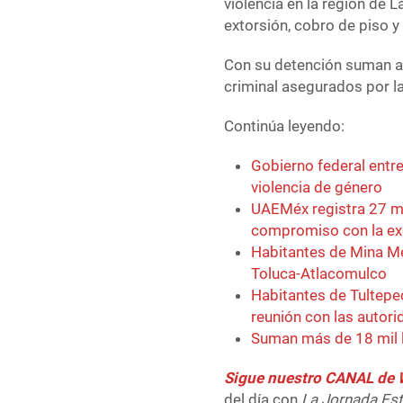
violencia en la región de 
extorsión, cobro de piso 
Con su detención suman al
criminal asegurados por la
Continúa leyendo:
Gobierno federal entr
violencia de género
UAEMéx registra 27 mi
compromiso con la ex
Habitantes de Mina Méx
Toluca-Atlacomulco
Habitantes de Tultepe
reunión con las autor
Suman más de 18 mil l
Sigue nuestro CANAL d
del día con
La Jornada Es