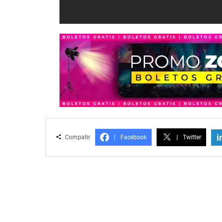
i
Compatir
|
Facebook
|
Twitter