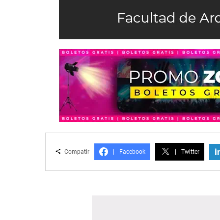
i
Compatir
|
Facebook
|
Twitter