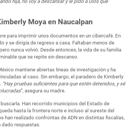
ando hija, no voy a descansar y le pido a Dios que
Kimberly Moya en Naucalpan
tubre para imprimir unos documentos en un cibercafé. En
o y se dirigía de regreso a casa. Faltaban menos de
 pero nunca volvió. Desde entonces, la vida de su familia
erminable que se repite sin descanso.
México mantiene abiertas líneas de investigación y ha
inculadas al caso. Sin embargo, el paradero de Kimberly
.
“Hay pruebas suficientes para que estén detenidos, y sé
olucradas
”, asegura su madre.
 buscarla. Han recorrido municipios del Estado de
ueda hasta la frontera norte e incluso al sureste del
os han realizado confrontas de ADN en distintas fiscalías,
n dado respuestas.