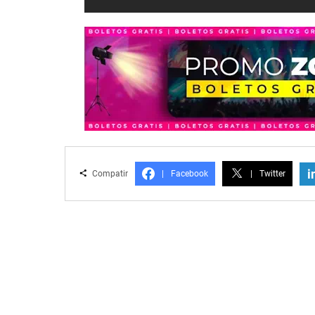
i
Compatir
|
Facebook
|
Twitter