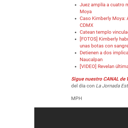
Juez amplía a cuatro 
Moya
Caso Kimberly Moya: 
CDMX
Catean templo vincul
[FOTOS] Kimberly habr
unas botas con sangre
Detienen a dos implic
Naucalpan
[VIDEO] Revelan últi
Sigue nuestro CANAL d
del día con
La Jornada Es
MPH