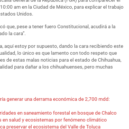
Fiscalía General de la República (FGR) para comparecer el
10:00 am en la Ciudad de México, para explicar el trabajo
stados Unidos.
có que, pese a tener fuero Constitucional, acudirá a la
ado la cara”.
ra, aquí estoy por supuesto, dando la cara recibiendo este
ualidad, lo único es que lamento con todo respeto que
es de estas malas noticias para el estado de Chihuahua,
onalidad para dañar a los chihuahuenses, pero muchas
dría generar una derrama económica de 2,700 mdd:
laridades en saneamiento forestal en bosque de Chalco
s en salud y ecosistemas por fenómeno climático
ca preservar el ecosistema del Valle de Toluca