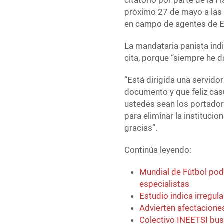
citatorio por parte de la 
próximo 27 de mayo a las 
en campo de agentes de E
La mandataria panista indi
cita, porque “siempre he d
“Está dirigida una servido
documento y que feliz cas
ustedes sean los portador
para eliminar la instituci
gracias”.
Continúa leyendo:
Mundial de Fútbol po
especialistas
Estudio indica irregu
Advierten afectacione
Colectivo INEETSI bus