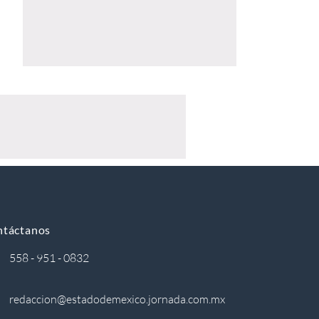
ntáctanos
558 - 951 - 0832
redaccion@estadodemexico.jornada.com.mx