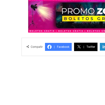
i
Compatir
|
Facebook
|
Twitter