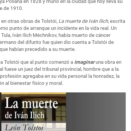
ya Poliana en 1828 y murió en la ciudad que hoy lleva su
re de 1910.
n otras obras de Tolstói,
La muerte de Iván Ilich
, escrita
mo punto de arranque un incidente en la vida real. Un
 Tula, Iván Ilich Méchnikov, había muerto de cáncer
rmano del difunto fue quien dio cuenta a Tolstói de
 que habían precedido a su muerte.
 a Tolstói que al punto comenzó a
imaginar
una obra en
al fuese un juez del tribunal provincial, hombre que a la
profesión agregaba en su vida personal la honradez, la
ón al bienestar físico y moral.