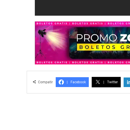
i
Compatir
|
Facebook
|
Twitter