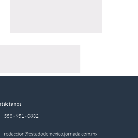
ntáctanos
558 - 951 - 0832
redaccion@estadodemexico.jornada.com.mx