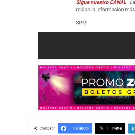
Sigue nuestro CANAL
¡
La
recibe la información más 
SPM
i
Compatir
|
Facebook
|
Twitter