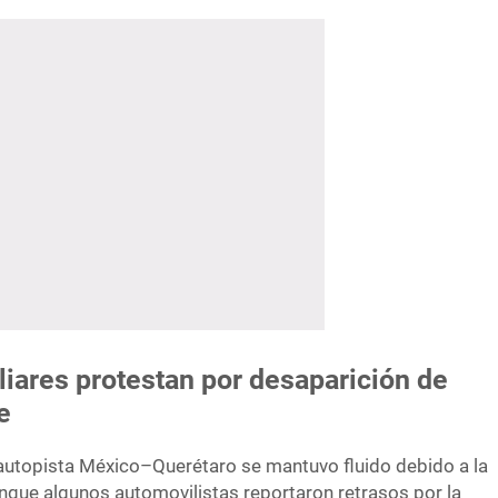
liares protestan por desaparición de
e
la autopista México–Querétaro se mantuvo fluido debido a la
aunque algunos automovilistas reportaron retrasos por la