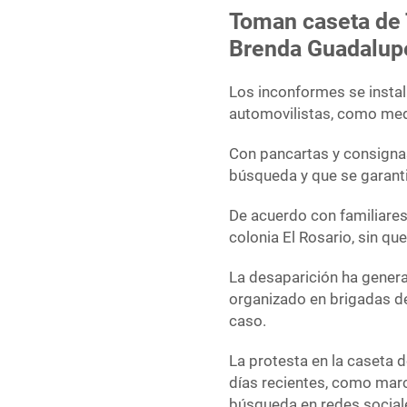
Toman caseta de 
Brenda Guadalup
Los inconformes se instala
automovilistas, como medi
Con pancartas y consignas
búsqueda y que se garanti
De acuerdo con familiares
colonia El Rosario, sin q
La desaparición ha gener
organizado en brigadas de
caso.
La protesta en la caseta
días recientes, como march
búsqueda en redes social