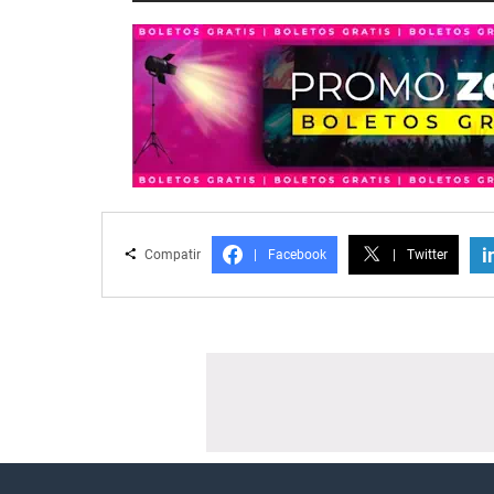
i
Compatir
|
Facebook
|
Twitter