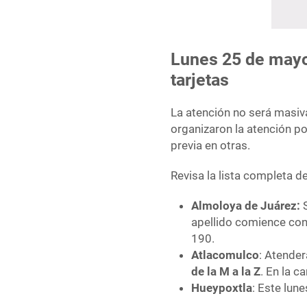
Lunes 25 de mayo
tarjetas
La atención no será masiv
organizaron la atención po
previa en otras.
Revisa la lista completa 
Almoloya de Juárez:
S
apellido comience con
190.
Atlacomulco
: Atender
de la M a la Z
. En la 
Hueypoxtla
: Este lun