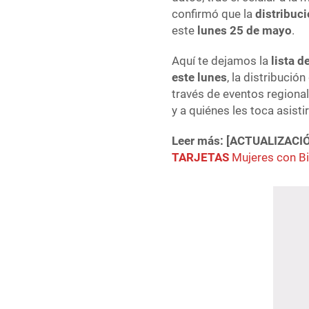
confirmó que la
distribuc
este
lunes 25 de mayo
.
Aquí te dejamos la
lista d
este lunes
, la distribució
través de eventos regiona
y a quiénes les toca asistir
Leer más: [ACTUALIZACI
TARJETAS
Mujeres con B