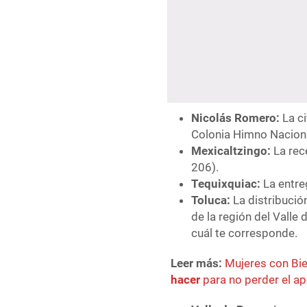
Nicolás Romero:
La ci
Colonia Himno Naciona
Mexicaltzingo:
La rec
206).
Tequixquiac:
La entre
Toluca:
La distribució
de la región del Valle
cuál te corresponde.
Leer más:
Mujeres con Bi
hacer
para no perder el a