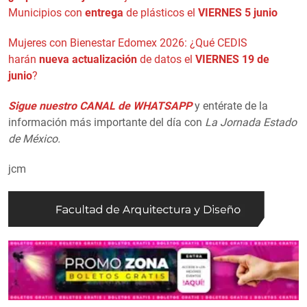
Municipios con
entrega
de plásticos el
VIERNES 5 junio
Mujeres con Bienestar Edomex 2026: ¿Qué CEDIS
harán
nueva actualización
de datos el
VIERNES 19 de
junio
?
Sigue nuestro CANAL de WHATSAPP
y entérate de la
información más importante del día con
La Jornada Estado
de México.
jcm