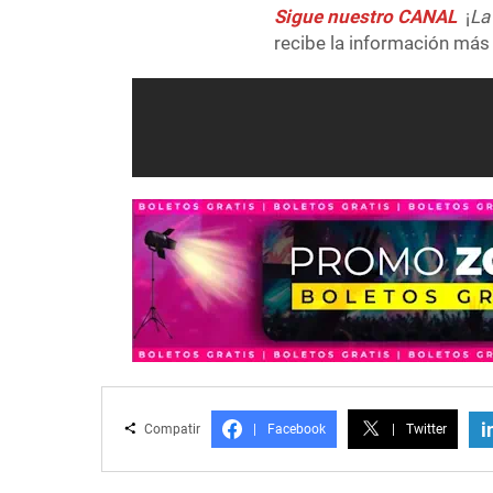
Sigue nuestro CANAL
¡
La
recibe la información más 
i
Compatir
|
Facebook
|
Twitter