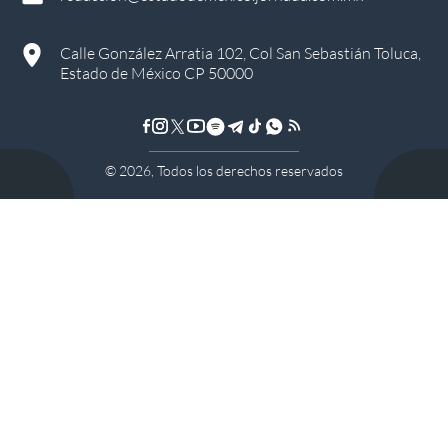
Calle González Arratia 102, Col San Sebastián Toluca,
Estado de México CP 50000
©
2026
, Todos los derechos reservados