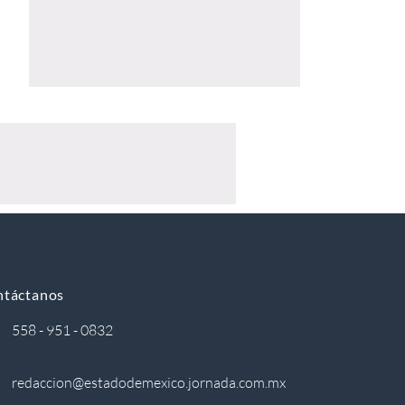
ntáctanos
558 - 951 - 0832
redaccion@estadodemexico.jornada.com.mx