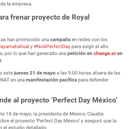
 de la empresa.
ra frenar proyecto de Royal
stas han promovido una
campaña
en redes con los
layamahahual
y
#NoAPerfectDay
para exigir el alto
o, por lo que han generado una
petición en
change.or
en
n
.
o este
jueves 21 de mayo
a las 9:00 horas afuera de las
RNAT en una
manifestación pacífica
para defender
de al proyecto ‘Perfect Day México’
te 18 de mayo, la presidenta de México, Claudia
bre el proyecto ‘Perfect Day México’ y aseguró que la
el estudio detallado.