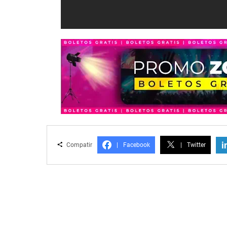
i
Compatir
|
Facebook
|
Twitter