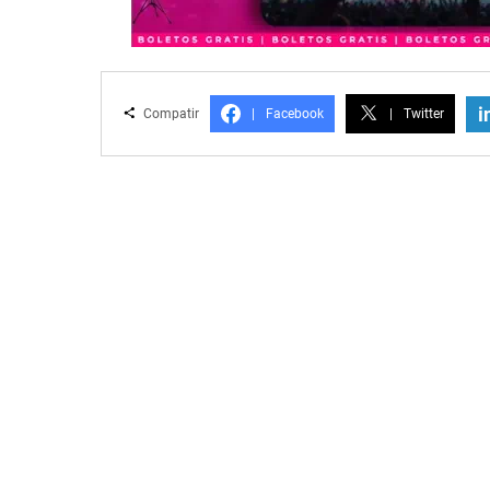
i
Compatir
|
Facebook
|
Twitter