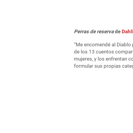
Perras de reserva
de
Dahl
“Me encomendé al Diablo p
de los 13 cuentos comparte
mujeres, y los enfrentan c
formular sus propias catego