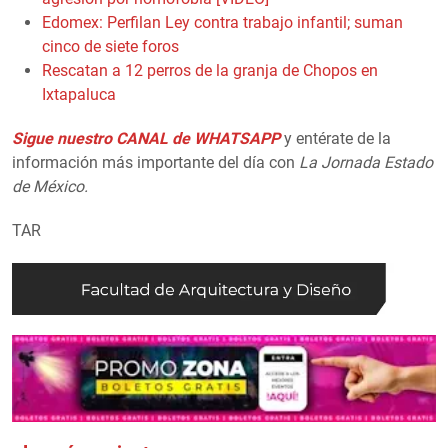
Edomex: Perfilan Ley contra trabajo infantil; suman
cinco de siete foros
Rescatan a 12 perros de la granja de Chopos en
Ixtapaluca
Sigue nuestro CANAL de WHATSAPP
y entérate de la
información más importante del día con
La Jornada Estado
de México.
TAR