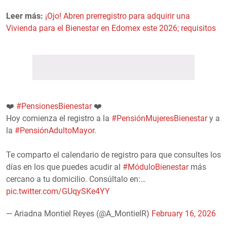
Leer más:
¡Ojo! Abren prerregistro para adquirir una
Vivienda para el Bienestar en Edomex este 2026; requisitos
❤️
#PensionesBienestar
❤️
Hoy comienza el registro a la
#PensiónMujeresBienestar
y a
la
#PensiónAdultoMayor
.
Te comparto el calendario de registro para que consultes los
días en los que puedes acudir al
#MóduloBienestar
más
cercano a tu domicilio. Consúltalo en:…
pic.twitter.com/GUqySKe4YY
— Ariadna Montiel Reyes (@A_MontielR)
February 16, 2026