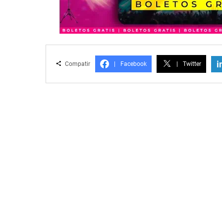
i
Compatir
|
Facebook
|
Twitter