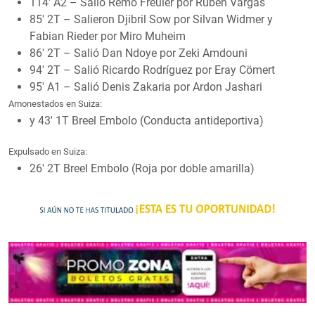
114′ A2 – Salió Remo Freuler por Ruben Vargas
85′ 2T – Salieron Djibril Sow por Silvan Widmer y
Fabian Rieder por Miro Muheim
86′ 2T – Salió Dan Ndoye por Zeki Amdouni
94′ 2T – Salió Ricardo Rodrí­guez por Eray Cömert
95′ A1 – Salió Denis Zakaria por Ardon Jashari
Amonestados en Suiza:
y 43′ 1T Breel Embolo (Conducta antideportiva)
Expulsado en Suiza:
26′ 2T Breel Embolo (Roja por doble amarilla)