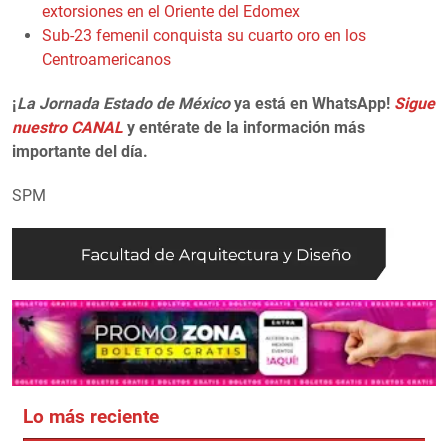
extorsiones en el Oriente del Edomex
Sub-23 femenil conquista su cuarto oro en los
Centroamericanos
¡
La Jornada Estado de México
ya está en WhatsApp!
Sigue
nuestro CANAL
y entérate de la información más
importante del día.
SPM
Lo más reciente