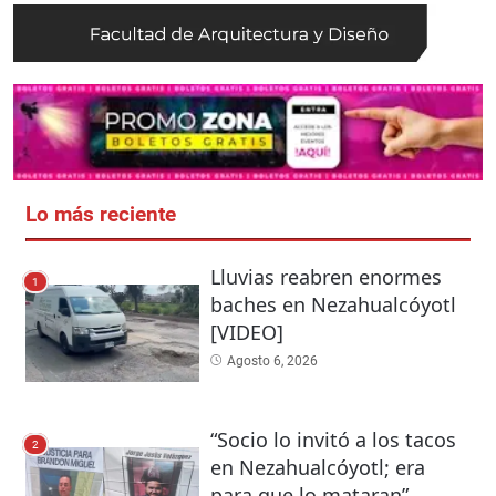
Lo más reciente
Lluvias reabren enormes
1
baches en Nezahualcóyotl
[VIDEO]
Agosto 6, 2026
“Socio lo invitó a los tacos
2
en Nezahualcóyotl; era
para que lo mataran”,