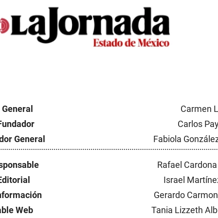
a General
Carmen L
 Fundador
Carlos Pa
dor General
Fabiola Gonzále
esponsable
Rafael Cardona
Editorial
Israel Martín
Información
Gerardo Carmo
able Web
Tania Lizzeth Al