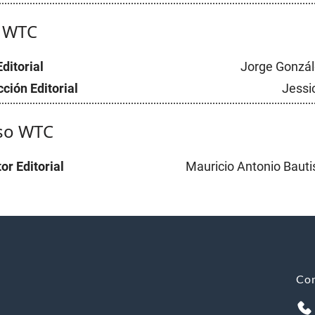
l WTC
Editorial
Jorge Gonzál
ción Editorial
Jessi
so WTC
or Editorial
Mauricio Antonio Bauti
Co