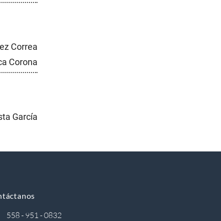
ez Correa
ca Corona
sta García
ntáctanos
558 - 951 - 0832