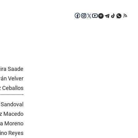
ira Saade
yán Velver
z Ceballos
 Sandoval
ez Macedo
na Moreno
bino Reyes