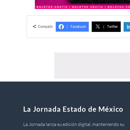
i
Compatir
|
Facebook
|
Twitter
La Jornada Estado de México
La Jornada lanza su edición digital, manteniendo su