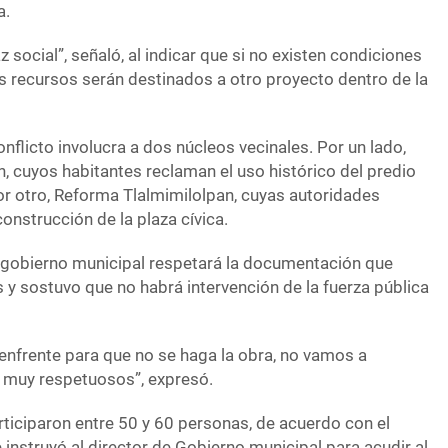
a.
 social”, señaló, al indicar que si no existen condiciones
los recursos serán destinados a otro proyecto dentro de la
onflicto involucra a dos núcleos vecinales. Por un lado,
, cuyos habitantes reclaman el uso histórico del predio
or otro, Reforma Tlalmimilolpan, cuyas autoridades
onstrucción de la plaza cívica.
 gobierno municipal respetará la documentación que
 y sostuvo que no habrá intervención de la fuerza pública
 enfrente para que no se haga la obra, no vamos a
s muy respetuosos”, expresó.
rticiparon entre 50 y 60 personas, de acuerdo con el
 instruyó al director de Gobierno municipal para acudir al