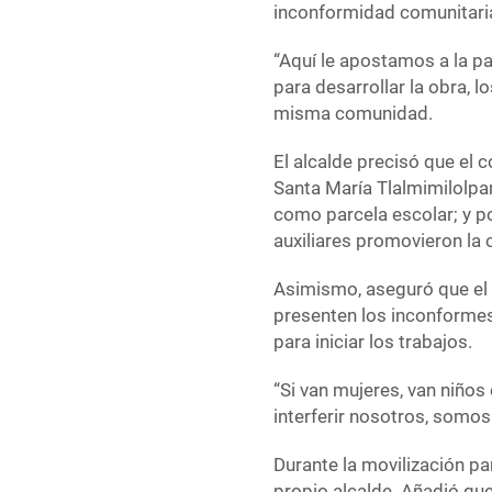
inconformidad comunitari
“Aquí le apostamos a la paz
para desarrollar la obra, 
misma comunidad.
El alcalde precisó que el c
Santa María Tlalmimilolpan
como parcela escolar; y p
auxiliares promovieron la c
Asimismo, aseguró que el
presenten los inconformes
para iniciar los trabajos.
“Si van mujeres, van niños
interferir nosotros, somo
Durante la movilización pa
propio alcalde. Añadió que