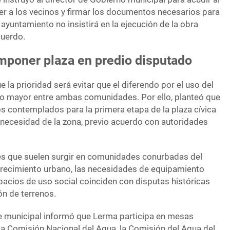
der a los vecinos y firmar los documentos necesarios para
 ayuntamiento no insistirá en la ejecución de la obra
cuerdo.
mponer plaza en predio disputado
la prioridad será evitar que el diferendo por el uso del
cto mayor entre ambas comunidades. Por ello, planteó que
os contemplados para la primera etapa de la plaza cívica
 necesidad de la zona, previo acuerdo con autoridades
ones que suelen surgir en comunidades conurbadas del
 crecimiento urbano, las necesidades de equipamiento
pacios de uso social coinciden con disputas históricas
ón de terrenos.
te municipal informó que Lerma participa en mesas
la Comisión Nacional del Agua, la Comisión del Agua del