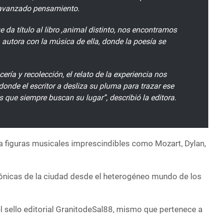
e avanzado pensamiento.
e da título al libro ,animal distinto, nos encontramos
a autora con la música de ella, donde la poesía se
cería y recolección, el relato de la experiencia nos
donde el escritor a desliza su pluma para trazar ese
 que siempre buscan su lugar”, describió la editora.
 a figuras musicales imprescindibles como Mozart, Dylan,
ónicas de la ciudad desde el heterogéneo mundo de los
el sello editorial GranitodeSal88, mismo que pertenece a