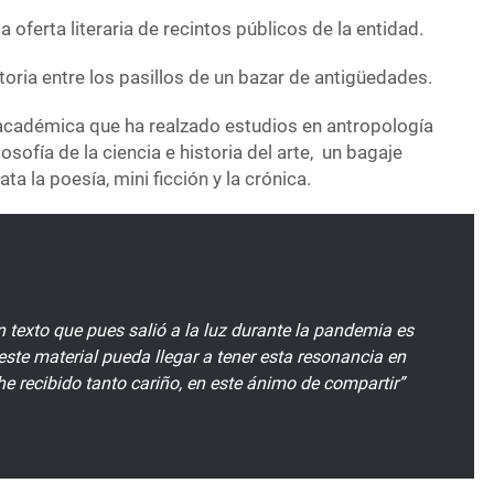
a oferta literaria de recintos públicos de la entidad.
oria entre los pasillos de un bazar de antigüedades.
a académica que ha realzado estudios en antropología
ilosofía de la ciencia e historia del arte, un bagaje
ta la poesía, mini ficción y la crónica.
n texto que pues salió a la luz durante la pandemia es
ste material pueda llegar a tener esta resonancia en
e recibido tanto cariño, en este ánimo de compartir”