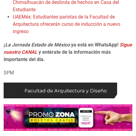
Chimalhuacán de deslinda de hechos en Casa del
Estudiante
UAEMéx: Estudiantes paristas de la Facultad de
Arquitectura ofrecerán curso de inducción a nuevo
ingreso
¡
La Jornada Estado de México
ya está en WhatsApp!
Sigue
nuestro CANAL
y entérate de la información más
importante del día.
SPM