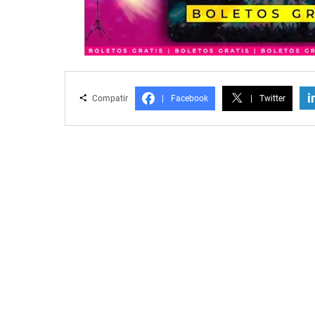
i
Compatir
|
Facebook
|
Twitter