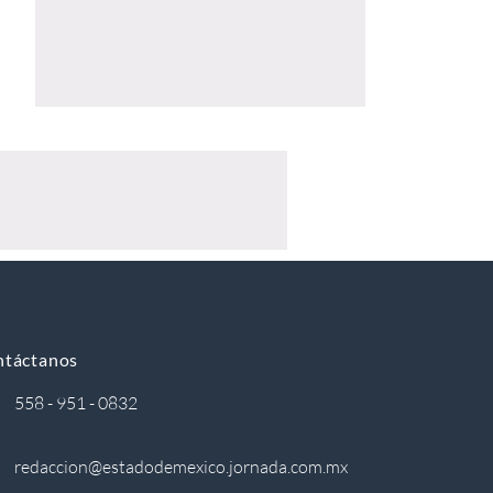
ntáctanos
558 - 951 - 0832
redaccion@estadodemexico.jornada.com.mx