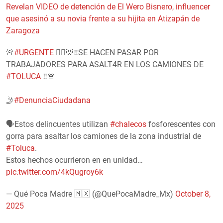
Revelan VIDEO de detención de El Wero Bisnero, influencer
que asesinó a su novia frente a su hijita en Atizapán de
Zaragoza
🚨
#URGENTE
👷‍♂️🐭‼SE HACEN PASAR POR
TRABAJADORES PARA ASALT4R EN LOS CAMIONES DE
#TOLUCA
‼🚨
🤳
#DenunciaCiudadana
🗣Estos delincuentes utilizan
#chalecos
fosforescentes con
gorra para asaltar los camiones de la zona industrial de
#Toluca
.
Estos hechos ocurrieron en en unidad…
pic.twitter.com/4kQugroy6k
— Qué Poca Madre 🇲🇽 (@QuePocaMadre_Mx)
October 8,
2025