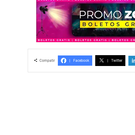
i
Compatir
|
Facebook
|
Twitter