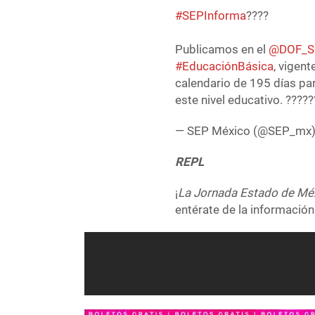
#SEPInforma
????️
Publicamos en el
@DOF_
#EducaciónBásica
, vigent
calendario de 195 días pa
este nivel educativo. ????
— SEP México (@SEP_mx
REPL
¡
La Jornada Estado de Mé
entérate de la información