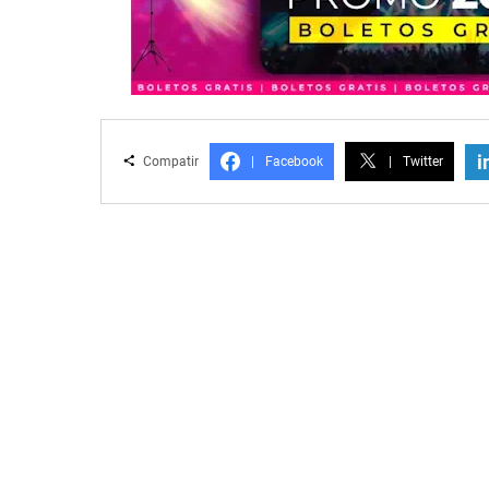
i
Compatir
|
Facebook
|
Twitter