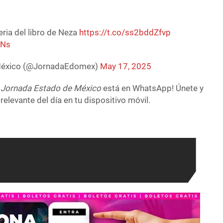
ria del libro de Neza
https://t.co/ss2bddZfvp
kNs
 México (@JornadaEdomex)
May 17, 2025
 Jornada Estado de México
está en WhatsApp! Únete y
relevante del día en tu dispositivo móvil.