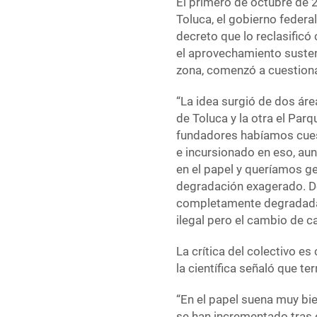
El primero de octubre de 
Toluca, el gobierno federal
decreto que lo reclasificó
el aprovechamiento susten
zona, comenzó a cuestiona
“La idea surgió de dos ár
de Toluca y la otra el Par
fundadores habíamos cues
e incursionado en eso, a
en el papel y queríamos g
degradación exagerado. De
completamente degradada, 
ilegal pero el cambio de c
La crítica del colectivo e
la científica señaló que t
“En el papel suena muy bien,
se han incrementado tras e