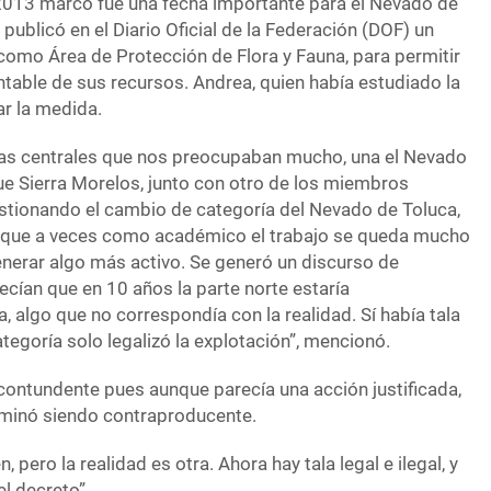
2013 marcó fue una fecha importante para el Nevado de
 publicó en el Diario Oficial de la Federación (DOF) un
 como Área de Protección de Flora y Fauna, para permitir
table de sus recursos. Andrea, quien había estudiado la
r la medida.
eas centrales que nos preocupaban mucho, una el Nevado
que Sierra Morelos, junto con otro de los miembros
tionando el cambio de categoría del Nevado de Toluca,
unque a veces como académico el trabajo se queda mucho
enerar algo más activo. Se generó un discurso de
cían que en 10 años la parte norte estaría
algo que no correspondía con la realidad. Sí había tala
ategoría solo legalizó la explotación”, mencionó.
s contundente pues aunque parecía una acción justificada,
erminó siendo contraproducente.
 pero la realidad es otra. Ahora hay tala legal e ilegal, y
l decreto”.