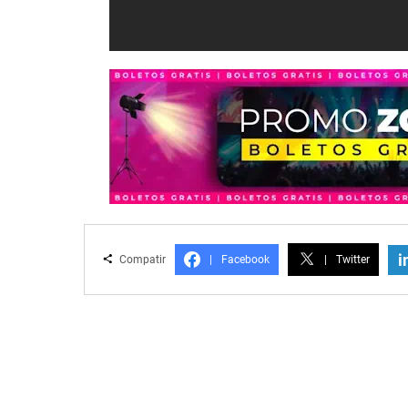
i
Compatir
|
Facebook
|
Twitter