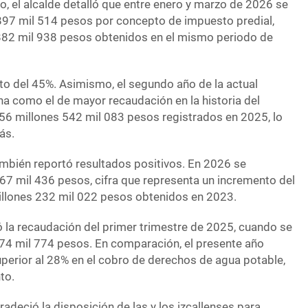
o, el alcalde detalló que entre enero y marzo de 2026 se
897 mil 514 pesos por concepto de impuesto predial,
 882 mil 938 pesos obtenidos en el mismo periodo de
nto del 45%. Asimismo, el segundo año de la actual
na como el de mayor recaudación en la historia del
456 millones 542 mil 083 pesos registrados en 2025, lo
ás.
mbién reportó resultados positivos. En 2026 se
67 mil 436 pesos, cifra que representa un incremento del
illones 232 mil 022 pesos obtenidos en 2023.
ó la recaudación del primer trimestre de 2025, cuando se
74 mil 774 pesos. En comparación, el presente año
perior al 28% en el cobro de derechos de agua potable,
to.
radeció la disposición de las y los izcallenses para