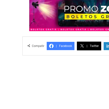
i
Compatir
|
Facebook
|
Twitter