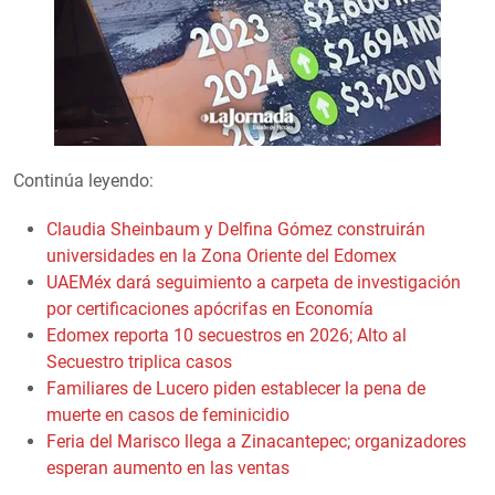
Continúa leyendo:
Claudia Sheinbaum y Delfina Gómez construirán
universidades en la Zona Oriente del Edomex
UAEMéx dará seguimiento a carpeta de investigación
por certificaciones apócrifas en Economía
Edomex reporta 10 secuestros en 2026; Alto al
Secuestro triplica casos
Familiares de Lucero piden establecer la pena de
muerte en casos de feminicidio
Feria del Marisco llega a Zinacantepec; organizadores
esperan aumento en las ventas