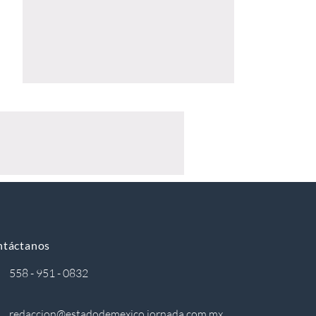
ntáctanos
558 - 951 - 0832
redaccion@estadodemexico.jornada.com.mx