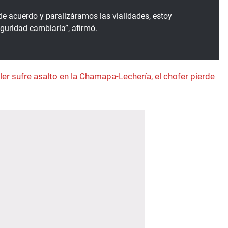
de acuerdo y paralizáramos las vialidades, estoy
guridad cambiaría”, afirmó.
iler sufre asalto en la Chamapa-Lechería, el chofer pierde