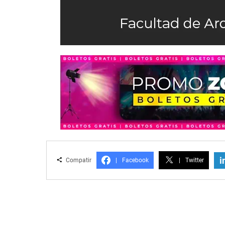
i
Compatir
|
Facebook
|
Twitter