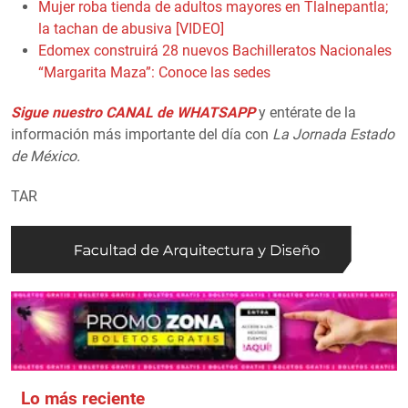
Mujer roba tienda de adultos mayores en Tlalnepantla;
la tachan de abusiva [VIDEO]
Edomex construirá 28 nuevos Bachilleratos Nacionales
“Margarita Maza”: Conoce las sedes
Sigue nuestro CANAL de WHATSAPP
y entérate de la
información más importante del día con
La Jornada Estado
de México.
TAR
Lo más reciente