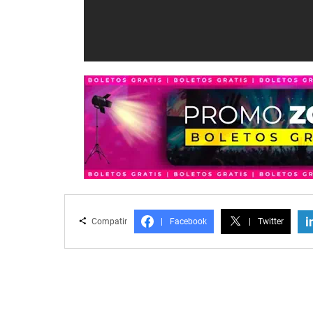
i
Compatir
|
Facebook
|
Twitter