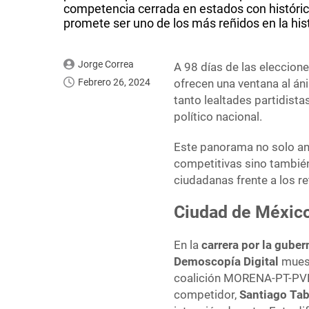
competencia cerrada en estados con histórica 
promete ser uno de los más reñidos en la hist
Jorge Correa
A 98 días de las eleccion
Febrero 26, 2024
ofrecen una ventana al án
tanto lealtades partidis
político nacional.
Este panorama no solo ant
competitivas sino también
ciudadanas frente a los re
Ciudad de México
En la
carrera por la gube
Demoscopía Digital
muest
coalición MORENA-PT-PVE
competidor,
Santiago Ta