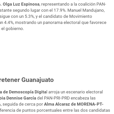
%.
Olga Luz Espinosa
, representando a la coalición PAN-
istante segundo lugar con el 17.9%. Manuel Mandujano,
sigue con un 5.3%, y el candidato de Movimiento
n 4.4%, mostrando un panorama electoral que favorece
 el gobierno.
Morena tiene ámplia ventaja en 
 retener
Guanajuato
a de Demoscopía Digita
l arroja un escenario electoral
bia Dennise García
del PAN-PRI-PRD encabeza las
%, seguida de cerca por
Alma Alcaraz de MORENA-PT-
ferencia de puntos porcentuales entre las dos candidatas