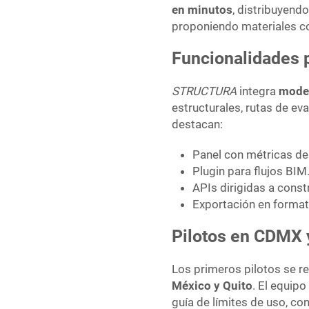
en minutos
, distribuyend
proponiendo materiales co
Funcionalidades 
STRUCTURA
integra
model
estructurales, rutas de e
destacan:
Panel con métricas d
Plugin para flujos BIM
APIs dirigidas a const
Exportación en format
Pilotos en CDMX 
Los primeros pilotos se r
México y Quito
. El equip
guía de límites de uso, co