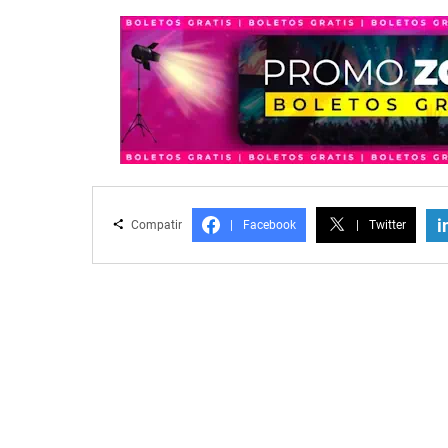
i
Compatir
|
Facebook
|
Twitter