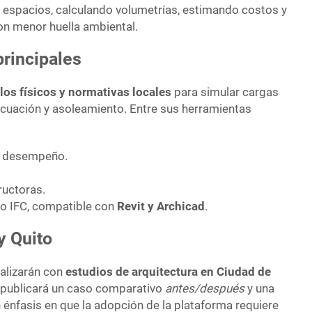
o espacios, calculando volumetrías, estimando costos y
n menor huella ambiental.
principales
os físicos y normativas locales
para simular cargas
vacuación y asoleamiento. Entre sus herramientas
e desempeño.
.
ructoras.
o IFC, compatible con
Revit y Archicad
.
y Quito
ealizarán con
estudios de arquitectura en Ciudad de
o publicará un caso comparativo
antes/después
y una
n énfasis en que la adopción de la plataforma requiere