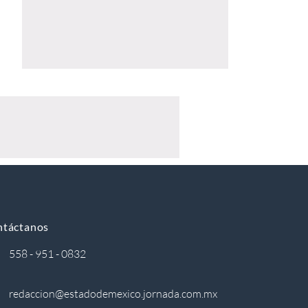
ntáctanos
558 - 951 - 0832
redaccion@estadodemexico.jornada.com.mx