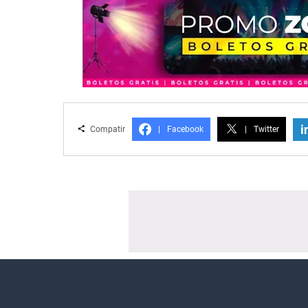
i
Compatir
|
Facebook
|
Twitter