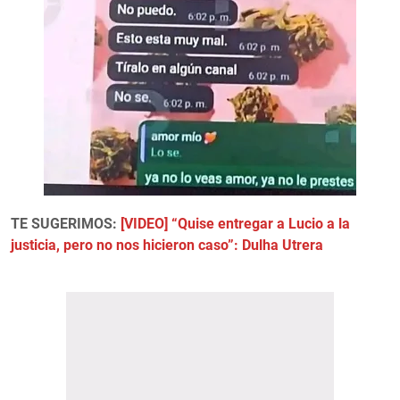
TE SUGERIMOS:
[VIDEO] “Quise entregar a Lucio a la
justicia, pero no nos hicieron caso”: Dulha Utrera